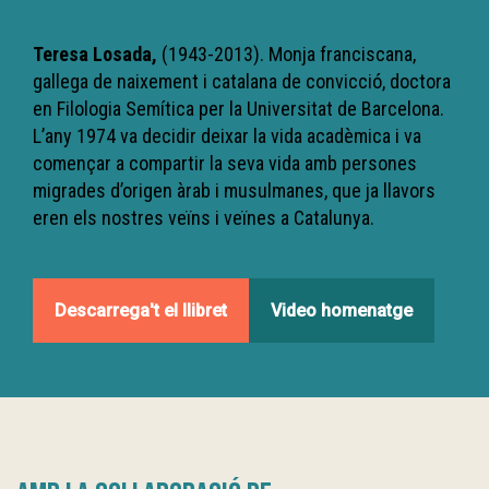
Teresa Losada,
(1943-2013). Monja franciscana,
gallega de naixement i catalana de convicció, doctora
en Filologia Semítica per la Universitat de Barcelona.
L’any 1974 va decidir deixar la vida acadèmica i va
començar a compartir la seva vida amb persones
migrades d’origen àrab i musulmanes, que ja llavors
eren els nostres veïns i veïnes a Catalunya.
Descarrega't el llibret
Video homenatge