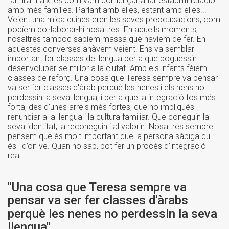
família. I així és com vam començar anar establint relació
amb més famílies. Parlant amb elles, estant amb elles...
Veient una mica quines eren les seves preocupacions, com
podíem col·laborar-hi nosaltres. En aquells moments,
nosaltres tampoc sabíem massa què havíem de fer. En
aquestes converses anàvem veient. Ens va semblar
important fer classes de llengua per a que poguessin
desenvolupar-se millor a la ciutat. Amb els infants fèiem
classes de reforç. Una cosa que Teresa sempre va pensar
va ser fer classes d'àrab perquè les nenes i els nens no
perdessin la seva llengua, i per a que la integració fos més
forta, des d'unes arrels més fortes, que no impliqués
renunciar a la llengua i la cultura familiar. Que coneguin la
seva identitat, la reconeguin i al valorin. Nosaltres sempre
pensem que és molt important que la persona sàpiga qui
és i d’on ve. Quan ho sap, pot fer un procés d’integració
real.
"Una cosa que Teresa sempre va
pensar va ser fer classes d'àrabs
perquè les nenes no perdessin la seva
llengua"