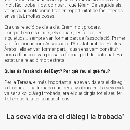
molt fàcil trobar-nos, compartir què fèiem. De seguida els
va agradar col·laborar. I tenien l’oportunitat de facilitar-nos,
en sanitat, moltes coses.
Era una relació de dia a dia. Érem molt propers.
Compartíem els dinars, els sopars, les feines, les
inquietuds... sempre van formar part de l’associació. Primer
vam funcionar com Associació d’Amistat amb les Pobles
Àrabs i ells en van formar part. I quan ens vam constituir
com a fundació van passar a formar part del patronat. Ha
estat una relació molt estreta.
Quina és l’essència del Bayt? Per què feu el què feu?
Per la Teresa, el més important a la seva vida era el diàleg i
la trobada. Una trobada que pertany al misteri. La seva vida
va ser això, diàleg i trobada, era el que dirigia tot el seu fer.
Tot el que feia tenia aquest fons.
"La seva vida era el diàleg i la trobada"