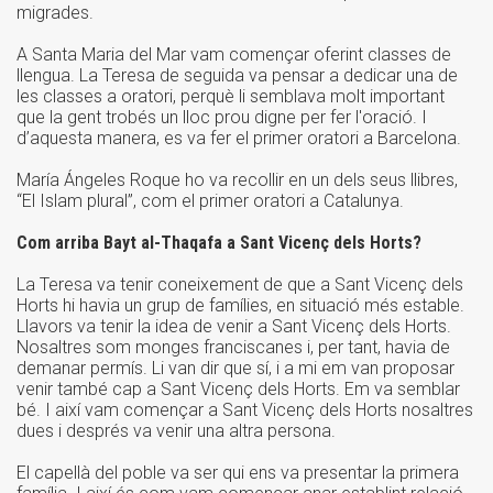
migrades.
A Santa Maria del Mar vam començar oferint classes de
llengua. La Teresa de seguida va pensar a dedicar una de
les classes a oratori, perquè li semblava molt important
que la gent trobés un lloc prou digne per fer l'oració. I
d’aquesta manera, es va fer el primer oratori a Barcelona.
María Ángeles Roque ho va recollir en un dels seus llibres,
“El Islam plural”, com el primer oratori a Catalunya.
Com arriba Bayt al-Thaqafa a Sant Vicenç dels Horts?
La Teresa va tenir coneixement de que a Sant Vicenç dels
Horts hi havia un grup de famílies, en situació més estable.
Llavors va tenir la idea de venir a Sant Vicenç dels Horts.
Nosaltres som monges franciscanes i, per tant, havia de
demanar permís. Li van dir que sí, i a mi em van proposar
venir també cap a Sant Vicenç dels Horts. Em va semblar
bé. I així vam començar a Sant Vicenç dels Horts nosaltres
dues i després va venir una altra persona.
El capellà del poble va ser qui ens va presentar la primera