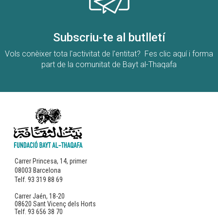
Subscriu-te al butlletí
Vols conèixer tota l'activitat de l'entitat? Fes clic aquí i forma
part de la comunitat de Bayt al-Thaqafa
Carrer Princesa, 14, primer
08003 Barcelona
Telf. 93 319 88 69
Carrer Jaén, 18-20
08620 Sant Vicenç dels Horts
Telf. 93 656 38 70