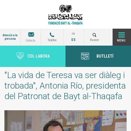
Vés
al
contingut
ca
Atenció a la
persona
ES
Togg
Buscar
Telèfon
Contacta
COL·LABORA
BUTLLETÍ
navi
"La vida de Teresa va ser diàleg i
trobada", Antonia Río, presidenta
del Patronat de Bayt al-Thaqafa