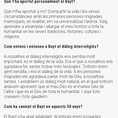
Què t’ha aportat personalment el Bayt?
Què m’ha aportat a mi? Compartir la vida i les seves
circumstàncies amb les primeres persones migrades
marroquins, en realitat, em va universalitzar l’ànima. Vaig
aprendre a eixamplar i allargar el meu horitzó a tota la
humanitat en les seves tradicions, històries, cultures i
religions.
Com entens i enteneu a Bayt el diàleg interreligiós?
A nosaltres el diàleg interreligiós ens sembla molt
important, és el diàleg de la vida. Era el que a nosaltres ens
agradava fer, sense trobar més teologies. Tothom érem
gent senzilla, i era el diàleg de la vida. A les persones
migrades els agradava parlar molt de Déu, a nosaltres
també. I establíem un diàleg molt natural, en el qual tothom
anàvem aprenent, que el meu Déu és el mateix Déu de
l'altre i que és el Déu de tota la humanitat. I aquí tots
creixíem i tots gaudíem.
Com ha canviat el Bayt en aquests 50 anys?
El Bayt s’ha anat adaptant. Al principi érem poquetes