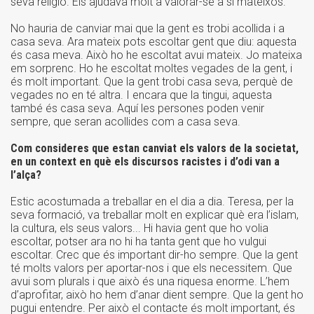
seva religió. Els ajudava molt a valorar-se a sí mateixos.
No hauria de canviar mai que la gent es trobi acollida i a
casa seva. Ara mateix pots escoltar gent que diu: aquesta
és casa meva. Això ho he escoltat avui mateix. Jo mateixa
em sorprenc. Ho he escoltat moltes vegades de la gent, i
és molt important. Que la gent trobi casa seva, perquè de
vegades no en té altra. I encara que la tingui, aquesta
també és casa seva. Aquí les persones poden venir
sempre, que seran acollides com a casa seva.
Com consideres que estan canviat els valors de la societat,
en un context en què els discursos racistes i d’odi van a
l’alça?
Estic acostumada a treballar en el dia a dia. Teresa, per la
seva formació, va treballar molt en explicar què era l’islam,
la cultura, els seus valors... Hi havia gent que ho volia
escoltar, potser ara no hi ha tanta gent que ho vulgui
escoltar. Crec que és important dir-ho sempre. Que la gent
té molts valors per aportar-nos i que els necessitem. Que
avui som plurals i que això és una riquesa enorme. L’hem
d’aprofitar, això ho hem d’anar dient sempre. Que la gent ho
pugui entendre. Per això el contacte és molt important, és