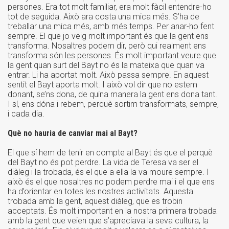
persones. Era tot molt familiar, era molt fàcil entendre-ho
tot de seguida. Això ara costa una mica més. S’ha de
treballar una mica més, amb més temps. Per anar-ho fent
sempre. El que jo veig molt important és que la gent ens
transforma. Nosaltres podem dir, però qui realment ens
transforma són les persones. És molt important veure que
la gent quan surt del Bayt no és la mateixa que quan va
entrar. Li ha aportat molt. Això passa sempre. En aquest
sentit el Bayt aporta molt. I això vol dir que no estem
donant, se’ns dona, de quina manera la gent ens dona tant.
I sí, ens dóna i rebem, perquè sortim transformats, sempre,
i cada dia.
Què no hauria de canviar mai al Bayt?
El que sí hem de tenir en compte al Bayt és que el perquè
del Bayt no és pot perdre. La vida de Teresa va ser el
diàleg i la trobada, és el que a ella la va moure sempre. I
això és el que nosaltres no podem perdre mai i el que ens
ha d’orientar en totes les nostres activitats. Aquesta
trobada amb la gent, aquest diàleg, que es trobin
acceptats. És molt important en la nostra primera trobada
amb la gent que veien que s’apreciava la seva cultura, la