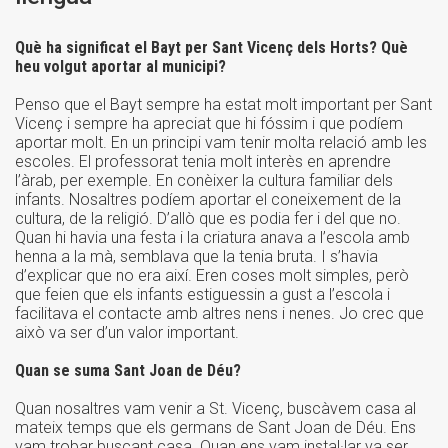
Què ha significat el Bayt per Sant Vicenç dels Horts? Què
heu volgut aportar al municipi?
Penso que el Bayt sempre ha estat molt important per Sant
Vicenç i sempre ha apreciat que hi fóssim i que podíem
aportar molt. En un principi vam tenir molta relació amb les
escoles. El professorat tenia molt interès en aprendre
l’àrab, per exemple. En conèixer la cultura familiar dels
infants. Nosaltres podíem aportar el coneixement de la
cultura, de la religió. D’allò que es podia fer i del que no.
Quan hi havia una festa i la criatura anava a l’escola amb
henna a la mà, semblava que la tenia bruta. I s’havia
d’explicar que no era així. Eren coses molt simples, però
que feien que els infants estiguessin a gust a l’escola i
facilitava el contacte amb altres nens i nenes. Jo crec que
això va ser d’un valor important.
Quan se suma Sant Joan de Déu?
Quan nosaltres vam venir a St. Vicenç, buscàvem casa al
mateix temps que els germans de Sant Joan de Déu. Ens
vam trobar buscant casa. Quan ens vam instal·lar va ser