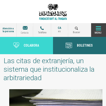
Pasar
al
contenido
principal
CA
Atención a
la persona
es
Togg
Buscar
Teléfono
Contacta
COLABORA
BOLETINES
navi
Las citas de extranjería, un
sistema que institucionaliza la
arbitrariedad