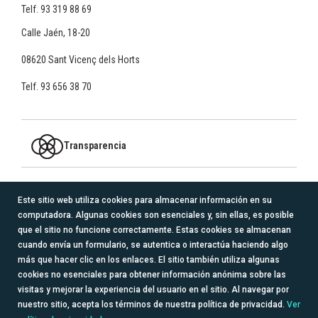
Telf.
93 319 88 69
Calle Jaén, 18-20
08620 Sant Vicenç dels Horts
Telf.
93 656 38 70
Transparencia
MIEMBRO DE
Este sitio web utiliza cookies para almacenar información en su
computadora. Algunas cookies son esenciales y, sin ellas, es posible
logo_redacoge_transparente.png
que el sitio no funcione correctamente. Estas cookies se almacenan
cuando envía un formulario, se autentica o interactúa haciendo algo
SÍGUENOS
más que hacer clic en los enlaces. El sitio también utiliza algunas
cookies no esenciales para obtener información anónima sobre las
visitas y mejorar la experiencia del usuario en el sitio. Al navegar por
nuestro sitio, acepta los términos de nuestra política de privacidad.
Ver
Aviso legal
Política de cookies