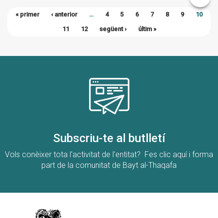
« primer
‹ anterior
…
4
5
6
7
8
9
10
11
12
següent ›
últim »
Subscriu-te al butlletí
Vols conèixer tota l'activitat de l'entitat? Fes clic aquí i forma
part de la comunitat de Bayt al-Thaqafa