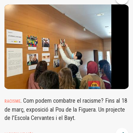
274236653_4867267800017293_1391659060156574663_N.JPG
. Com podem combatre el racisme? Fins al 18
RACISME
de març, exposició al Pou de la Figuera. Un projecte
de l'Escola Cervantes i el Bayt.