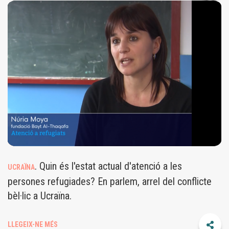
REFUGIADESUCRAINA.PNG
. Quin és l'estat actual d'atenció a les
UCRAÏNA
persones refugiades? En parlem, arrel del conflicte
bèl·lic a Ucraïna.
LLEGEIX-NE MÉS