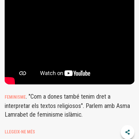
ASMA
LAMRABET:
"HEM
DE
DEIXAR
QUE
LES
DONES
MUSULMANES
. "Com a dones també tenim dret a
FEMINISME
PARLIN
interpretar els textos religiosos". Parlem amb Asma
PER
Lamrabet de feminisme islàmic.
ELLES
MATEIXES"
LLEGEIX-NE MÉS