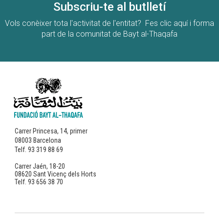
Subscriu-te al butlletí
Vols conèixer tota l'activitat de l'entitat? Fes clic aquí i forma
part de la comunitat de Bayt al-Thaqafa
Carrer Princesa, 14, primer
08003 Barcelona
Telf. 93 319 88 69
Carrer Jaén, 18-20
08620 Sant Vicenç dels Horts
Telf. 93 656 38 70