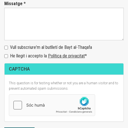
Missatge
*
Vull subscriure'm al butlletí de Bayt al-Thaqafa
He llegit i accepto la
Política de privacitat
*
He
llegit
CAPTCHA
i
accepto
l'avís
This question is for testing whether or not you are a human visitor and to
legal
prevent automated spam submissions.
*