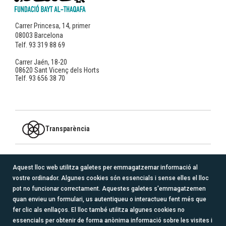
Carrer Princesa, 14, primer
08003 Barcelona
Telf. 93 319 88 69
Carrer Jaén, 18-20
08620 Sant Vicenç dels Horts
Telf. 93 656 38 70
Transparència
MEMBRE DE
Aquest lloc web utilitza galetes per emmagatzemar informació al
vostre ordinador. Algunes cookies són essencials i sense elles el lloc
logo_redacoge_transparente.png
pot no funcionar correctament. Aquestes galetes s'emmagatzemen
quan envieu un formulari, us autentiqueu o interactueu fent més que
SEGUEIX-NOS
fer clic als enllaços. El lloc també utilitza algunes cookies no
essencials per obtenir de forma anònima informació sobre les visites i