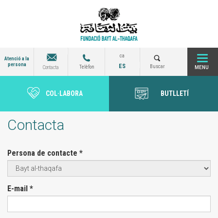
Vés
al
contingut
ca
Atenció a la
persona
ES
Togg
Buscar
Telèfon
Contacta
COL·LABORA
BUTLLETÍ
navi
Contacta
Persona de contacte
*
E-mail
*