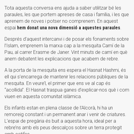
Tota aquesta conversa ens ajuda a saber utilitzar bé les
paraules, les que portem apreses de casa i família, i les que
aprenem de noves i potser no comprenem. En aquest
espai
hem donat una nova dimensió a aquestes paraules
.
Després d’aquest intercanvi i de posar els fonaments sobre
l’Islam, emprenem la marxa cap a la mesquita Camí de la
Pau, al carrer Erasme de Janer. Vint minuts de camí en què
anem debatent les explicacions que acabem de rebre.
A la porta de la mesquita ens espera el Hasnat Hashmi, és
ell qui s’encarrega de mantenir les relacions públiques de la
mesquita. En veure’l, el primer que ens ve al cap és
“acollida”. El Hasnat traspua ganes d’explicar-nos què i com
viuen en aquesta comunitat islàmica.
Els infants estan en plena classe de l’Alcorà, hi ha un
remoreig constant i un permanent anar i venir de criatures.
L’espai de pregària és buit a aquesta hora, ideal per a
rebre’ns amb els peus descalços sobre un terra protegit