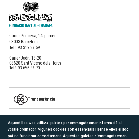
Carrer Princesa, 14, primer
08003 Barcelona
Telf. 93 319 88 69
Carrer Jaén, 18-20
08620 Sant Vicenç dels Horts
Telf. 93 656 38 70
Transparència
MEMBRE DE
Aquest lloc web utilitza galetes per emmagatzemar informació al
vostre ordinador. Algunes cookies són essencials i sense elles el lloc
logo_redacoge_transparente.png
pot no funcionar correctament. Aquestes galetes s'emmagatzemen