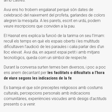
amb catifes.
Avui ens ho trobem engalanat perquè són dates de
celebració del naixement del profeta, garlandes de colors
alegren la mesquita. A les parets, escrit en urdú, podem
veure inscripcions que conviden a la pau.
El Hasnat ens explica la funció de la tarima on seu l’Imam:
recull els temps en què els espais oberts i les multituds
dificultaven l’audició de les paraules i calia parlar des d’un
lloc elevat. Avui dia, en aquest espai petit i amb mitjans
tecnològics, queda com un símbol de respecte.
Durant la conversa surten temes ben diversos, i poc a poc
ens anem decantant per
les facilitats o dificultats a l’hora
de viure segons les indicacions de la fe
.
Es barreja el que són preceptes religiosos amb costums
culturals, percepcions personals amb indicacions
comunitàries, experiències viscudes amb desigs d’actituds
presents o a venir.