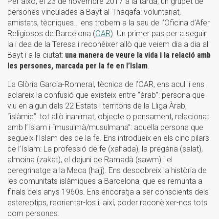
Per això, el 23 de novembre 2017 a la tarda, un grupet de
persones vinculades a Bayt al-Thaqafa: voluntariat,
amistats, tècniques… ens trobem a la seu de l’Oficina d’Afer
Religiosos de Barcelona (
OAR
). Un primer pas per a seguir
la i dea de la Teresa i reconèixer allò que veiem dia a dia al
Bayt i a la ciutat:
una manera de veure la vida i la relació amb
les persones, marcada per la fe en l’Islam
.
La Glòria Garcia-Romeral, tècnica de l’OAR, ens acull i ens
aclareix la confusió que existeix entre “àrab”: persona que
viu en algun dels 22 Estats i territoris de la Lliga Àrab,
“islàmic”: tot allò inanimat, objecte o pensament, relacionat
amb l’Islam i “musulmà/musulmana”: aquella persona que
segueix l’Islam des de la fe. Ens introdueix en els cinc pilars
de l’Islam: La professió de fe (xahada), la pregària (salat),
almoina (zakat), el dejuni de Ramadà (sawm) i el
peregrinatge a la Meca (hajj). Ens descobreix la història de
les comunitats islàmiques a Barcelona, que es remunta a
finals dels anys 1960s. Ens encoratja a ser conscients dels
estereotips, reorientar-los i, així, poder reconèixer-nos tots
com persones.