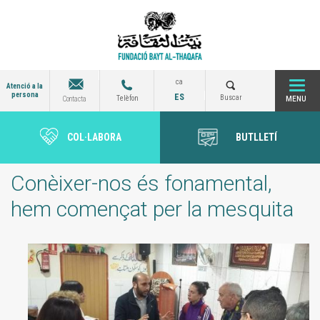
Vés
al
contingut
ca
Atenció a la
persona
ES
Togg
Buscar
Telèfon
Contacta
COL·LABORA
BUTLLETÍ
navi
Conèixer-nos és fonamental,
hem començat per la mesquita