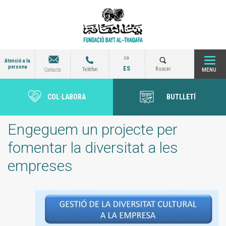
Vés
al
contingut
ca
Atenció a la
persona
ES
Togg
Buscar
Telèfon
Contacta
COL·LABORA
BUTLLETÍ
navi
Engeguem un projecte per
fomentar la diversitat a les
empreses