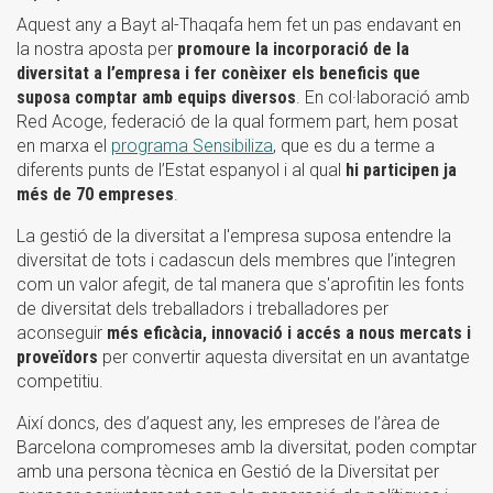
Aquest any a Bayt al-Thaqafa hem fet un pas endavant en
la nostra aposta per
promoure la incorporació de la
diversitat a l’empresa i fer conèixer els beneficis que
suposa comptar amb equips diversos
. En col·laboració amb
Red Acoge, federació de la qual formem part, hem posat
en marxa el
programa Sensibiliza
, que es du a terme a
diferents punts de l’Estat espanyol i al qual
hi participen ja
més de 70 empreses
.
La gestió de la diversitat a l'empresa suposa entendre la
diversitat de tots i cadascun dels membres que l’integren
com un valor afegit, de tal manera que s'aprofitin les fonts
de diversitat dels treballadors i treballadores per
aconseguir
més eficàcia, innovació i accés a nous mercats i
proveïdors
per convertir aquesta diversitat en un avantatge
competitiu.
Així doncs, des d’aquest any, les empreses de l’àrea de
Barcelona compromeses amb la diversitat, poden comptar
amb una persona tècnica en Gestió de la Diversitat per