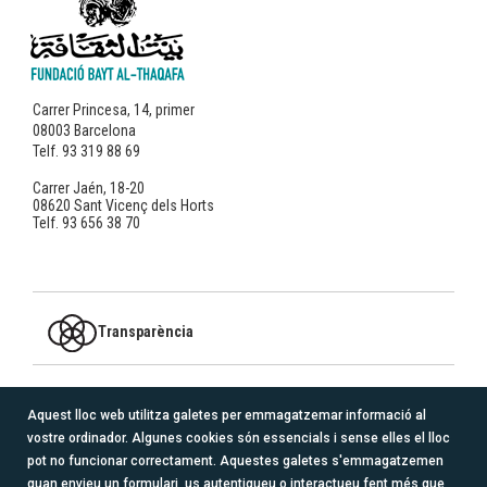
Carrer Princesa, 14, primer
08003 Barcelona
Telf. 93 319 88 69
Carrer Jaén, 18-20
08620 Sant Vicenç dels Horts
Telf. 93 656 38 70
Transparència
MEMBRE DE
Aquest lloc web utilitza galetes per emmagatzemar informació al
vostre ordinador. Algunes cookies són essencials i sense elles el lloc
logo_redacoge_transparente.png
pot no funcionar correctament. Aquestes galetes s'emmagatzemen
quan envieu un formulari, us autentiqueu o interactueu fent més que