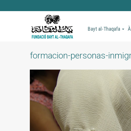
Vés
al
contingut
Bayt al-Thaqafa
À
formacion-personas-inmigr