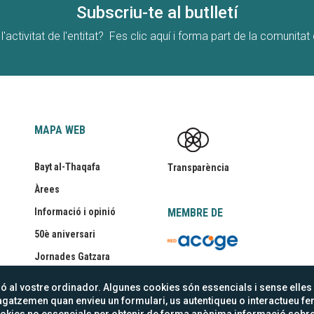
Subscriu-te al butlletí
l'activitat de l'entitat? Fes clic aquí i forma part de la comunita
MAPA WEB
Bayt al-Thaqafa
Transparència
Àrees
Informació i opinió
MEMBRE DE
50è aniversari
logo_redacoge_tr
Jornades Gatzara
 al vostre ordinador. Algunes cookies són essencials i sense elles 
gatzemen quan envieu un formulari, us autentiqueu o interactueu fe
vacitat
Intranet
Canal de denúncies
s cookies no essencials per obtenir de forma anònima informació sobr