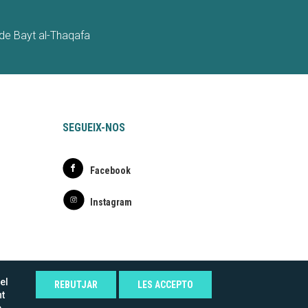
t de Bayt al-Thaqafa
SEGUEIX-NOS
Facebook
Instagram
ansparente.png
el
REBUTJAR
LES ACCEPTO
nt
e