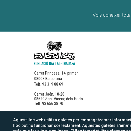
Vols conèixer tota 
Carrer Princesa, 14, primer
08003 Barcelona
Telf. 93 319 88 69
Carrer Jaén, 18-20
08620 Sant Vicenç dels Horts
Telf. 93 656 38 70
Aquest lloc web utilitza galetes per emmagatzemar informació
lloc pot no funcionar correctament. Aquestes galetes s'emma
Avís legal
Política de cookies
Política de pri
més que fer clic als enllaços. El lloc també utilitza algune