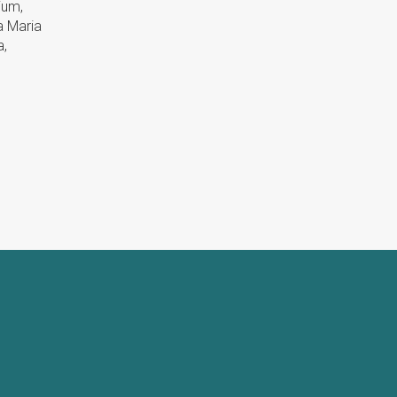
ium,
a Maria
a,