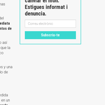
canviar el món.
onas
Estigues informat i
denuncia.
del
mediata
entos de
Subscriu-te
o así
 que la
ico
os y una
do de
edida
 en un