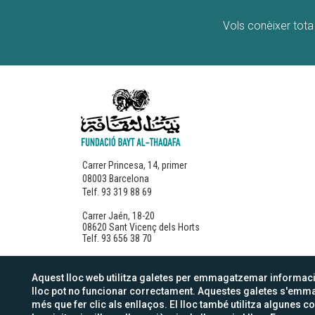
Vols conèixer tota 
Carrer Princesa, 14, primer
08003 Barcelona
Telf. 93 319 88 69
Carrer Jaén, 18-20
08620 Sant Vicenç dels Horts
Telf. 93 656 38 70
Aquest lloc web utilitza galetes per emmagatzemar informació
lloc pot no funcionar correctament. Aquestes galetes s'emma
Avís legal
Política de cookies
Política de pri
més que fer clic als enllaços. El lloc també utilitza algune