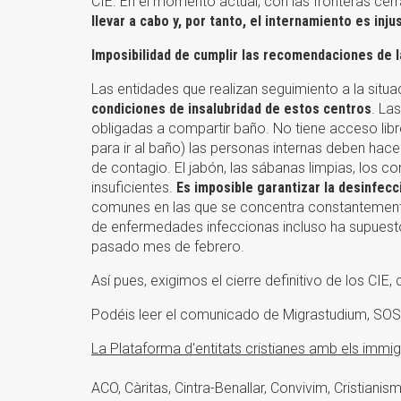
CIE. En el momento actual, con las fronteras cer
llevar a cabo y, por tanto, el internamiento es inju
Imposibilidad de cumplir las recomendaciones de l
Las entidades que realizan seguimiento a la sit
condiciones de insalubridad de estos centros
. La
obligadas a compartir baño. No tiene acceso libr
para ir al baño) las personas internas deben hace
de contagio. El jabón, las sábanas limpias, los 
insuficientes.
Es imposible garantizar la desinfecc
comunes en las que se concentra constantemente
de enfermedades infeccionas incluso ha supuesto 
pasado mes de febrero.
Así pues, exigimos el cierre definitivo de los CIE,
Podéis leer el comunicado de Migrastudium, SOS 
La Plataforma d'entitats cristianes amb els immi
ACO, Càritas, Cintra-Benallar, Convivim, Cristianis