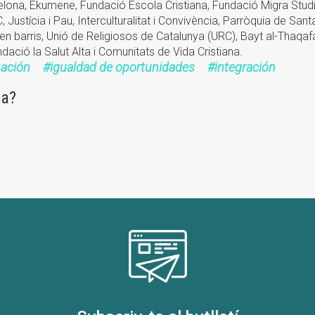
elona, Ekumene, Fundació Escola Cristiana, Fundació Migra Stud
ustícia i Pau, Interculturalitat i Convivència, Parròquia de Sant
en barris, Unió de Religiosos de Catalunya (URC), Bayt al-Thaqaf
ndació la Salut Alta i Comunitats de Vida Cristiana.
nación
igualdad de oportunidades
integración
na?