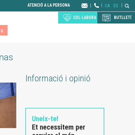
ATENCIÓ A LA PERSONA
CA
ES
COL·LABORA
BUTLLETÍ
ra
rnas
Informació i opinió
Uneix-te!
Et necessitem per