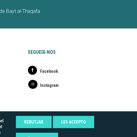
t de Bayt al-Thaqafa
SEGUEIX-NOS
Facebook
Instagram
ansparente.png
el
REBUTJAR
LES ACCEPTO
nt
e