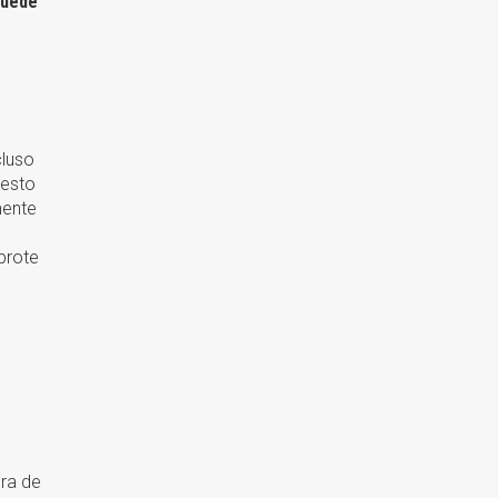
puede
cluso
iesto
mente
brote
era de