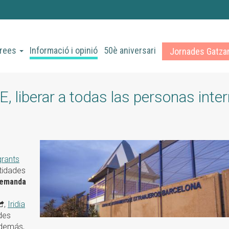
rees
Informació i opinió
50è aniversari
Jornades Gatza
E, liberar a todas las personas inte
rants
ntidades
demanda
,
Iridia
ades
Además,