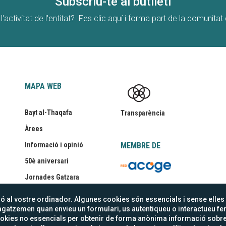
Subscriu-te al butlletí
l'activitat de l'entitat? Fes clic aquí i forma part de la comunita
MAPA WEB
Bayt al-Thaqafa
Transparència
Àrees
Informació i opinió
MEMBRE DE
50è aniversari
logo_redacoge_tr
Jornades Gatzara
 al vostre ordinador. Algunes cookies són essencials i sense elles 
gatzemen quan envieu un formulari, us autentiqueu o interactueu fe
vacitat
Intranet
Canal de denúncies
s cookies no essencials per obtenir de forma anònima informació sobr