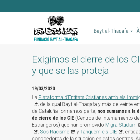
Vés
al
contingut
Bayt al-Thaqafa
À
Exigimos el cierre de los CI
y que se las proteja
19/03/2020
La
Plataforma d'Entitats Cristianes
amb els Immig
, de la qual Bayt al-Thaqafa y más de veinte e
de Cataluña formamos parte,
nos sumamos a la 
de cierre de los CIE
(Centros de Internamiento de
Estrangeros) que han promovido
Migra Studium
,
Sos Racisme
y
Tanquem els CIE
, entid
conocedoras de la situación en estos centros. 