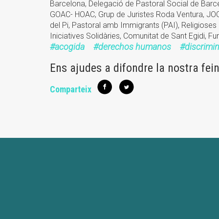
Barcelona, Delegació de Pastoral Social de Barc
GOAC- HOAC, Grup de Juristes Roda Ventura, JOC, J
del Pi, Pastoral amb Immigrants (PAI), Religioses 
Iniciatives Solidàries, Comunitat de Sant Egidi, Fu
acogida
derechos humanos
discrimi
Ens ajudes a difondre la nostra fei
Comparteix