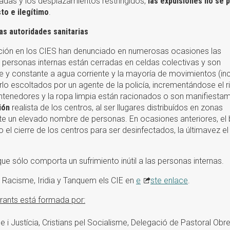
radas y los desplazamientos restringidos,
las expulsiones no se 
sto e ilegítimo
.
as autoridades sanitarias
uación en los CIES han denunciado en numerosas ocasiones las
s personas internas están cerradas en celdas colectivas y son
e y constante a agua corriente y la mayoría de movimientos (in
rlo escoltados por un agente de la policía, incrementándose el r
contenedores y la ropa limpia están racionados o son manifiesta
ión
realista de los centros, al ser llugares distribuídos en zonas
 un elevado nombre de personas. En ocasiones anteriores, el 
el cierre de los centros para ser desinfectados, la últimavez el
 que sólo comporta un sufrimiento inútil a las personas internas.
Racisme, Iridia y Tanquem els CIE en
e
ste enlace
.
grants está formada por:
me i Justícia, Cristians pel Socialisme, Delegació de Pastoral Obr