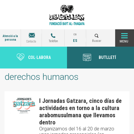
Vés
al
contingut
ca
Atenció a la
persona
ES
Togg
Buscar
Telèfon
Contacta
COL·LABORA
BUTLLETÍ
navi
derechos humanos
I Jornadas Gatzara, cinco días de
actividades en torno a la cultura
arabomusulmana que llevamos
dentro
Organizamos del 16 al 20 de marzo