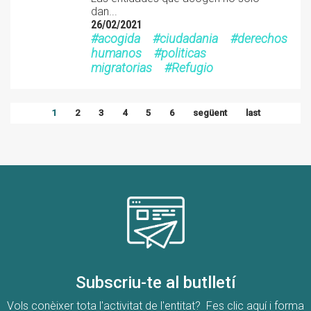
dan...
26/02/2021
acogida
ciudadania
derechos
humanos
politicas
migratorias
Refugio
1
2
3
4
5
6
següent
last
Subscriu-te al butlletí
Vols conèixer tota l'activitat de l'entitat? Fes clic aquí i forma