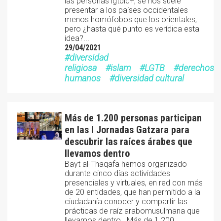
las personas lgtbiq+, se nos suele
presentar a los países occidentales
menos homófobos que los orientales,
pero ¿hasta qué punto es verídica esta
idea?...
29/04/2021
diversidad
religiosa
islam
LGTB
derechos
humanos
diversidad cultural
Más de 1.200 personas participan
en las I Jornadas Gatzara para
descubrir las raíces árabes que
llevamos dentro
Bayt al-Thaqafa hemos organizado
durante cinco días actividades
presenciales y virtuales, en red con más
de 20 entidades, que han permitido a la
ciudadanía conocer y compartir las
prácticas de raíz arabomusulmana que
llevamos dentro . Más de 1.200