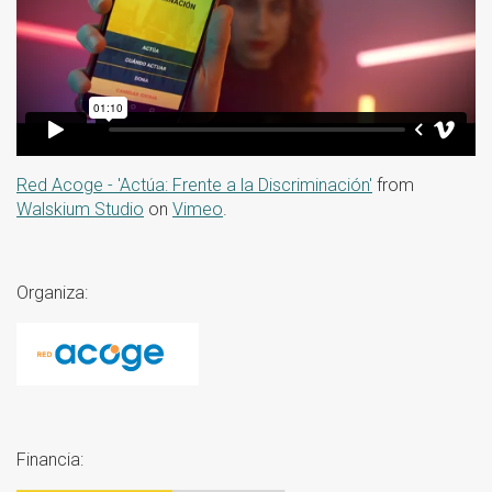
Red Acoge - 'Actúa: Frente a la Discriminación'
from
Walskium Studio
on
Vimeo
.
Organiza:
red_acoge_logotipo.jpg
Financia: