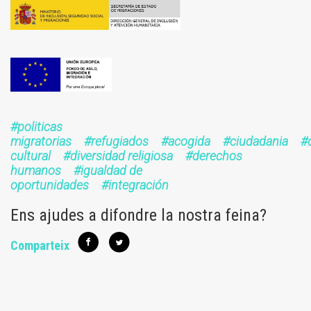
missm_sem_dgiah1.jpg
logo_fami_con_lema.jpg
politicas
migratorias
refugiados
acogida
ciudadania
cultural
diversidad religiosa
derechos
humanos
igualdad de
oportunidades
integración
Ens ajudes a difondre la nostra feina?
Comparteix