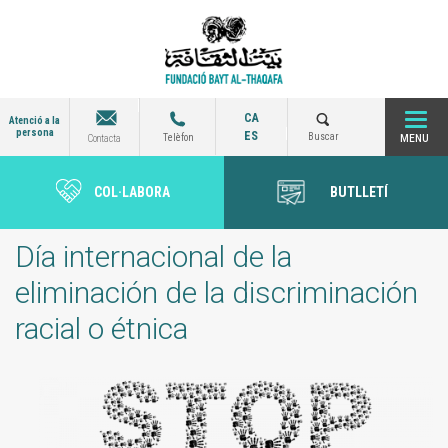
Vés
al
contingut
CA
Atenció a la
persona
ES
Togg
Buscar
Telèfon
Contacta
COL·LABORA
BUTLLETÍ
navi
Día internacional de la
eliminación de la discriminación
racial o étnica