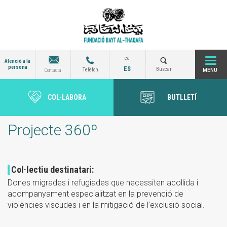
Vés
al
contingut
ca
Atenció a la
persona
ES
Togg
Buscar
Telèfon
Contacta
COL·LABORA
BUTLLETÍ
navi
Projecte 360º
Col·lectiu destinatari:
Dones migrades i refugiades que necessiten acollida i
acompanyament especialitzat en la prevenció de
violències viscudes i en la mitigació de l’exclusió social.