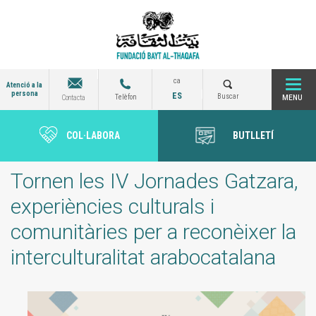
Vés
al
contingut
ca
Atenció a la
persona
ES
Togg
Buscar
Telèfon
Contacta
COL·LABORA
BUTLLETÍ
navi
Tornen les IV Jornades Gatzara,
experiències culturals i
comunitàries per a reconèixer la
interculturalitat arabocatalana