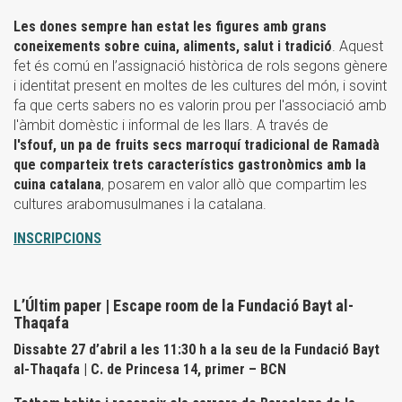
Les dones sempre han estat les figures amb grans
coneixements sobre cuina, aliments, salut i tradició
. Aquest
fet és comú en l’assignació històrica de rols segons gènere
i identitat present en moltes de les cultures del món, i sovint
fa que certs sabers no es valorin prou per l'associació amb
l'àmbit domèstic i informal de les llars. A través de
l'sfouf,
un pa de fruits secs marroquí tradicional de Ramadà
que comparteix trets característics gastronòmics amb la
cuina catalana
, posarem en valor allò que compartim les
cultures arabomusulmanes i la catalana.
INSCRIPCIONS
L’Últim paper | Escape room de la Fundació Bayt al-
Thaqafa
Dissabte 27 d’abril a les 11:30 h a la seu de la Fundació Bayt
al-Thaqafa | C. de Princesa 14, primer – BCN