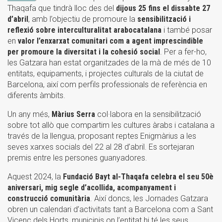
Thaqafa que tindrà lloc des del
dijous 25 fins el dissabte 27
d’abril
, amb l’objectiu de promoure la
sensibilització i
reflexió sobre interculturalitat arabocatalana
i també posar
en
valor l’enxarxat comunitari com a agent imprescindible
per promoure la diversitat i la cohesió social
. Per a fer-ho,
les Gatzara han estat organitzades de la mà de més de 10
entitats, equipaments, i projectes culturals de la ciutat de
Barcelona, així com perfils professionals de referència en
diferents àmbits.
Un any més,
Màrius Serra
col·labora en la sensibilització
sobre tot allò que compartim les cultures àrabs i catalana a
través de la llengua, proposant reptes Enigmàrius a les
seves xarxes socials del 22 al 28 d’abril. Es sortejaran
premis entre les persones guanyadores.
Aquest 2024, la
Fundació Bayt al-Thaqafa celebra el seu 50è
aniversari, mig segle d’acollida, acompanyament i
construcció comunitària
. Així doncs, les Jornades Gatzara
obren un calendari d’activitats tant a Barcelona com a Sant
Vicenç dels Horts, municipis on l’entitat hi té les seus