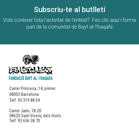
Subscriu-te al butlletí
Vols conèixer tota l'activitat de l'entitat? Fes clic aquí i forma
part de la comunitat de Bayt al-Thaqafa
Carrer Princesa, 14, primer
08003 Barcelona
Telf. 93 319 88 69
Carrer Jaén, 18-20
08620 Sant Vicenç dels Horts
Telf. 93 656 38 70