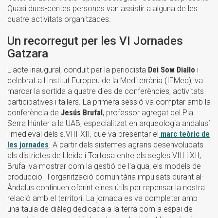
Quasi dues-centes persones van assistir a alguna de les
quatre activitats organitzades.
Un recorregut per les VI Jornades
Gatzara
L'acte inaugural, conduït per la periodista
Dei Sow Diallo
i
celebrat a l'Institut Europeu de la Mediterrània (IEMed), va
marcar la sortida a quatre dies de conferències, activitats
participatives i tallers. La primera sessió va comptar amb la
conferència de
Jesús Brufal
, professor agregat del Pla
Serra Húnter a la UAB, especialitzat en arqueologia andalusí
i medieval dels s.VIII-XII, que va presentar el
marc teòric de
les jornades
. A partir dels sistemes agraris desenvolupats
als districtes de Lleida i Tortosa entre els segles VIII i XII,
Brufal va mostrar com la gestió de l'aigua, els models de
producció i l'organització comunitària impulsats durant al-
Àndalus continuen oferint eines útils per repensar la nostra
relació amb el territori. La jornada es va completar amb
una taula de diàleg dedicada a la terra com a espai de