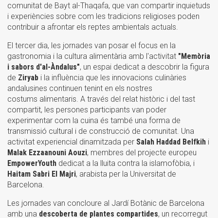
comunitat de Bayt al-Thaqafa, que van compartir inquietuds
i experiències sobre com les tradicions religioses poden
contribuir a afrontar els reptes ambientals actuals.
El tercer dia, les jornades van posar el focus en la
gastronomia i la cultura alimentària amb l'activitat
"Memòria
i sabors d'al-Àndalus"
, un espai dedicat a descobrir la figura
de
Ziryab
i la influència que les innovacions culinàries
andalusines continuen tenint en els nostres
costums alimentaris. A través del relat històric i del tast
compartit, les persones participants van poder
experimentar com la cuina és també una forma de
transmissió cultural i de construcció de comunitat. Una
activitat experiencial dinamitzada per
Salah Haddad Belfkih
i
Malak Ezzaanouni Aouzi
, membres del projecte europeu
EmpowerYouth
dedicat a la lluita contra la islamofòbia, i
Haitam Sabri El Majri
, arabista per la Universitat de
Barcelona.
Les jornades van concloure al Jardí Botànic de Barcelona
amb una
descoberta de plantes compartides
, un recorregut