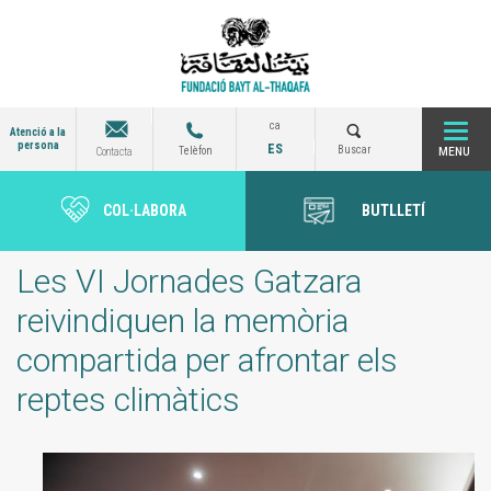
Vés
al
contingut
ca
Atenció a la
persona
ES
Togg
Buscar
Telèfon
Contacta
COL·LABORA
BUTLLETÍ
navi
Les VI Jornades Gatzara
reivindiquen la memòria
compartida per afrontar els
reptes climàtics