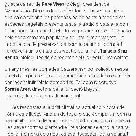
guiat a càrrec de
Pere Vives
, biòleg i president de
l’Associació d’Amics del Jardí Botànic. Una visita guiada
que va convidar a les persones participants a reconèixer
espècies vegetals presents tant a la tradició catalana com
a l'arabomusulmana. L'activitat va posar en relleu la riquesa
dels coneixements populars vinculats al món vegetal i la
importància de preservar-los com a patrimoni compartit.
Tancàvem amb un tastet silvestre de la mà d'
Ignacio Sanz
Benito
, biòleg i tècnic de recerca del Col·lectiu Eixarcolant.
Un any més, les Jornades Gatzara han consolidat un espai
on el diàleg intercultural i la participació ciutadana es troben
per reconstruir relats compartits. Tal com recordava
Soraya Ares
, directora de la fundació Bayt al-
Thaqafa, durant la jornada inaugural,
"les respostes a la crisi climàtica actual no vindran de
fórmules aïllades; vindran de tot allò que compartim com a
comunitat: de la diversitat de les nostres cultures i sabers i
les seves formes d’entendre i relacionar-se amb la natura,
de la memòria dels nostres avantpassats i de la voluntat