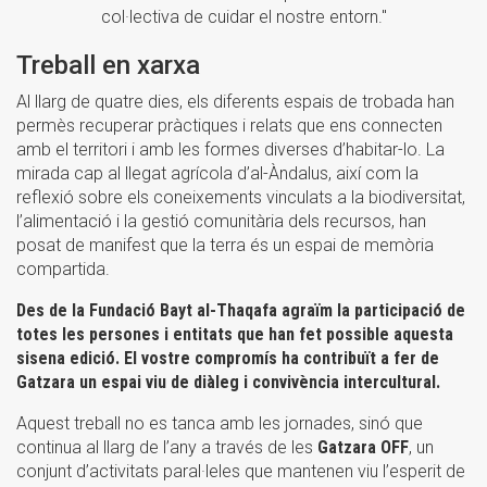
col·lectiva de cuidar el nostre entorn."
Treball en xarxa
Al llarg de quatre dies, els diferents espais de trobada han
permès recuperar pràctiques i relats que ens connecten
amb el territori i amb les formes diverses d’habitar-lo. La
mirada cap al llegat agrícola d’al-Àndalus, així com la
reflexió sobre els coneixements vinculats a la biodiversitat,
l’alimentació i la gestió comunitària dels recursos, han
posat de manifest que la terra és un espai de memòria
compartida.
Des de la Fundació Bayt al-Thaqafa agraïm la participació de
totes les persones i entitats que han fet possible aquesta
sisena edició. El vostre compromís ha contribuït a fer de
Gatzara un espai viu de diàleg i convivència intercultural.
Aquest treball no es tanca amb les jornades, sinó que
continua al llarg de l’any a través de les
Gatzara OFF
, un
conjunt d’activitats paral·leles que mantenen viu l’esperit de