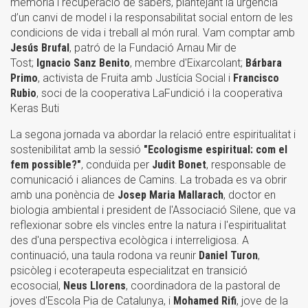
memòria i recuperació de sabers, plantejant la urgència
d’un canvi de model i la responsabilitat social entorn de les
condicions de vida i treball al món rural. Vam comptar amb
Jesús Brufal
, patró de la Fundació Arnau Mir de
Tost;
Ignacio Sanz Benito
, membre d'Eixarcolant;
Bárbara
Primo
, activista de Fruita amb Justícia Social i
Francisco
Rubio
, soci de la cooperativa LaFundició i la cooperativa
Keras Buti
La segona jornada va abordar la relació entre espiritualitat i
sostenibilitat amb la sessió
"Ecologisme espiritual: com el
fem possible?"
, conduïda per
Judit Bonet
, responsable de
comunicació i aliances de Camins. La trobada es va obrir
amb una ponència de
Josep Maria Mallarach
, doctor en
biologia ambiental i president de l'Associació Silene, que va
reflexionar sobre els vincles entre la natura i l'espiritualitat
des d'una perspectiva ecològica i interreligiosa. A
continuació, una taula rodona va reunir
Daniel Turon
,
psicòleg i ecoterapeuta especialitzat en transició
ecosocial,
Neus Llorens
, coordinadora de la pastoral de
joves d'Escola Pia de Catalunya, i
Mohamed Rifi
, jove de la