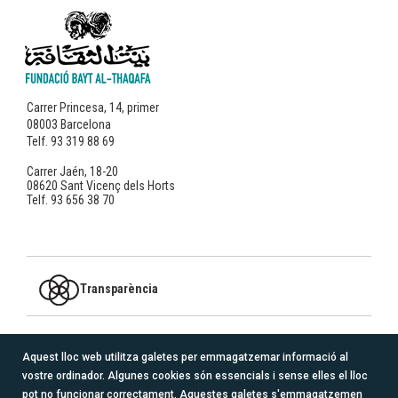
Carrer Princesa, 14, primer
08003 Barcelona
Telf. 93 319 88 69
Carrer Jaén, 18-20
08620 Sant Vicenç dels Horts
Telf. 93 656 38 70
Transparència
MEMBRE DE
Aquest lloc web utilitza galetes per emmagatzemar informació al
vostre ordinador. Algunes cookies són essencials i sense elles el lloc
logo_redacoge_transparente.png
pot no funcionar correctament. Aquestes galetes s'emmagatzemen